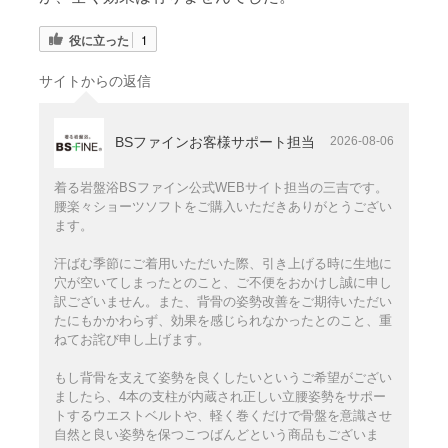
役に立った
1
サイトからの返信
BSファインお客様サポート担当
2026-08-06
着る岩盤浴BSファイン公式WEBサイト担当の三吉です。
腰楽々ショーツソフトをご購入いただきありがとうござい
ます。
汗ばむ季節にご着用いただいた際、引き上げる時に生地に
穴が空いてしまったとのこと、ご不便をおかけし誠に申し
訳ございません。また、背骨の姿勢改善をご期待いただい
たにもかかわらず、効果を感じられなかったとのこと、重
ねてお詫び申し上げます。
もし背骨を支えて姿勢を良くしたいというご希望がござい
ましたら、4本の支柱が内蔵され正しい立腰姿勢をサポー
トするウエストベルトや、軽く巻くだけで骨盤を意識させ
自然と良い姿勢を保つこつばんどという商品もございま