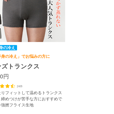
半身の冷え」でお悩みの方に
ンズトランクス
00円
24件
たりフィットして温めるトランクス
。締めつけが苦手な方におすすめで
◇強撚フライス生地