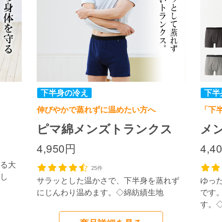
伸びやかで蒸れずに温めたい方へ
「下
ピマ綿メンズトランクス
メ
4,950円
4,4
る大
25件
し
サラッとした温かさで、下半身を蒸れず
ゆっ
にじんわり温めます。◇綿紡績生地
です
す。