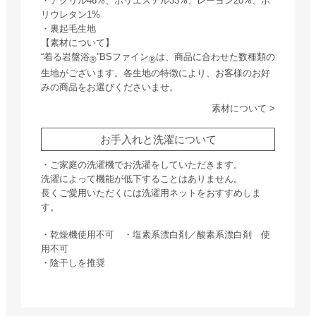
・アクリル46%、ポリエステル33%、レーヨン20%、ポ
リウレタン1%
・裏起毛生地
【素材について】
“着る岩盤浴
”BSファイン
は、商品に合わせた数種類の
®
®
生地がございます。各生地の特徴により、お客様のお好
みの商品をお選びくださいませ。
素材について >
お手入れと洗濯について
・ご家庭の洗濯機でお洗濯をしていただきます。
洗濯によって機能が低下することはありません。
長くご愛用いただくには洗濯用ネットをおすすめしま
す。
・乾燥機使用不可 ・塩素系漂白剤／酸素系漂白剤 使
用不可
・陰干しを推奨