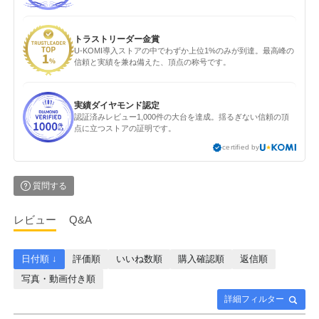
トラストリーダー金賞
U-KOMI導入ストアの中でわずか上位1%のみが到達。最高峰の
信頼と実績を兼ね備えた、頂点の称号です。
実績ダイヤモンド認定
認証済みレビュー1,000件の大台を達成。揺るぎない信頼の頂
点に立つストアの証明です。
certified by
質問する
レビュー
Q&A
日付順 ↓
評価順
いいね数順
購入確認順
返信順
写真・動画付き順
詳細フィルター