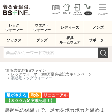
メニュー
レッグ
ウエスト
レディース
メンズ
ウォーマー
ウォーマー
寝具
ソックス
グッズ
サポーター
ルームウェア
足が冷える
秋冬
リニューアル
“着る岩盤浴”BSファイン
【３００万足突破記念！】
レッグウォーマー300万足突破記念キャンペーン
裏起毛レッグウォーマー
裏起毛の保温力で、足元をポカポカと温めま