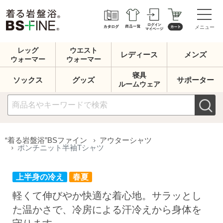
メニュー
レッグ
ウエスト
レディース
メンズ
ウォーマー
ウォーマー
寝具
ソックス
グッズ
サポーター
ルームウェア
上半身の冷え
春夏
“着る岩盤浴”BSファイン
アウターシャツ
ポンチニット半袖Tシャツ
軽くて伸びやか快適な着心地。サラッとし
た温かさで、冷房による汗冷えから身体を