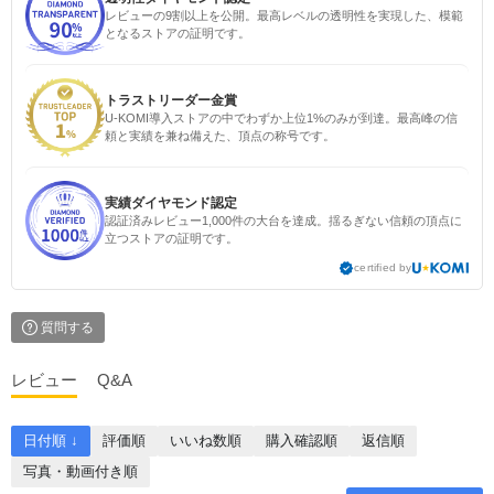
レビューの9割以上を公開。最高レベルの透明性を実現した、模範
となるストアの証明です。
トラストリーダー金賞
U-KOMI導入ストアの中でわずか上位1%のみが到達。最高峰の信
頼と実績を兼ね備えた、頂点の称号です。
実績ダイヤモンド認定
認証済みレビュー1,000件の大台を達成。揺るぎない信頼の頂点に
立つストアの証明です。
certified by
質問する
レビュー
Q&A
日付順 ↓
評価順
いいね数順
購入確認順
返信順
写真・動画付き順