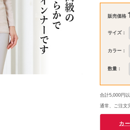
販売価格
サイズ：
カラー：
数量：
合計5,000
通常、ご注文
カ