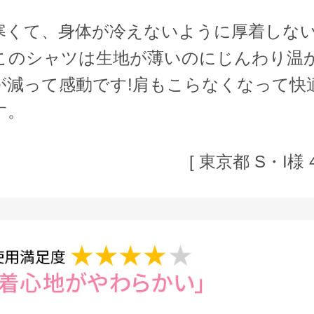
寒くて、身体が冷えないように厚着しな
このシャツは生地が薄いのにじんわり温
が減って感動です!肩もこらなくなって快
す。
[ 東京都 S・I様 