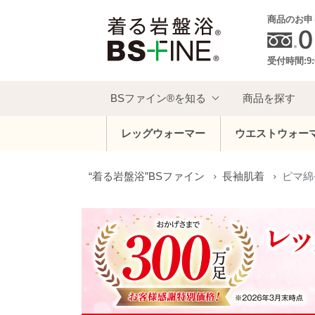
商品のお申
受付時間:9:
BSファイン®を知る
商品を探す
レッグウォーマー
ウエストウォー
“着る岩盤浴”BSファイン
長袖肌着
ピマ綿