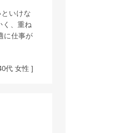
いといけな
かく、重ね
適に仕事が
40代 女性 ]