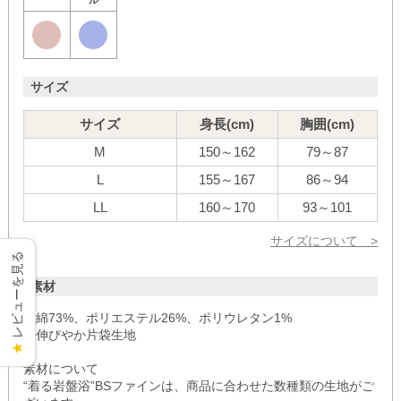
ル
サイズ
サイズ
身長(cm)
胸囲(cm)
M
150～162
79～87
L
155～167
86～94
LL
160～170
93～101
サイズについて
>
レビューを見る
素材
・綿73%、ポリエステル26%、ポリウレタン1%
・伸びやか片袋生地
★
素材について
“着る岩盤浴”BSファインは、商品に合わせた数種類の生地がご