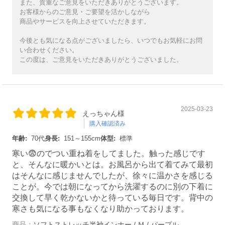
また、貴重なご意見をいただきありがとうございます。
お客様からのご意見・ご要望を活かしながら
商品やサービスを向上させていただきます。
今後とも気になる点がございましたら、いつでもお気軽にお問
い合わせください。
この度は、ご意見をいただきありがとうございました。
2025-03-23
えっちゃん様
購入確認済み
年齢:
70代
身長:
151～155cm
体型:
標準
寒い😨のでつい重ね着をしてました。触った感じです
と、そんなに暖かいとは。お風呂から出て着てみて最初
はそんなに感じませんでしたが、徐々に温かさを感じる
ことが。今では朝になってから洗濯するのに別の下着に
交換して早く乾かないかと待っている毎日です。背中の
寒さも気になる事もなくなり助かっております。
商品：
ソフトストレッチ半袖インナー / Ｍ / パープル