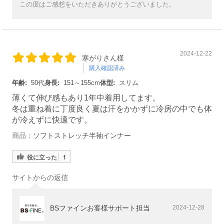
この度はご感想をいただきありがとうございました。
2024-12-22
寒がりさん様
購入確認済み
年齢:
50代
身長:
151～155cm
体型:
スリム
薄くて伸び感もあり1年中着用してます。
冬は重ね着に丁度良く夏は汗をかかずに冷房の中でも体
が冷えずに快適です。
商品：
ソフトストレッチ半袖インナー
役に立った
1
サイトからの返信
BSファインお客様サポート担当
2024-12-28