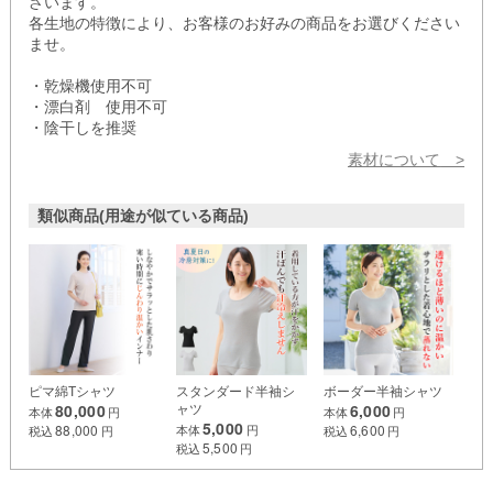
ざいます。
各生地の特徴により、お客様のお好みの商品をお選びください
ませ。
・乾燥機使用不可
・漂白剤 使用不可
・陰干しを推奨
素材について
>
類似商品(用途が似ている商品)
ピマ綿Tシャツ
スタンダード半袖シ
ボーダー半袖シャツ
80,000
6,000
ャツ
本体
円
本体
円
5,000
88,000
6,600
本体
円
税込
円
税込
円
5,500
税込
円