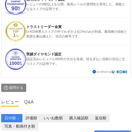
レビューの9割以上を公開。最高レベルの透明性を実現した、模範と
なるストアの証明です。
トラストリーダー金賞
U-KOMI導入ストアの中でわずか上位1%のみが到達。最高峰の信頼と
実績を兼ね備えた、頂点の称号です。
実績ダイヤモンド認定
認証済みレビュー1,000件の大台を達成。揺るぎない信頼の頂点に立
つストアの証明です。
certified by
質問する
レビュー
Q&A
日付順 ↓
評価順
いいね数順
購入確認順
返信順
写真・動画付き順