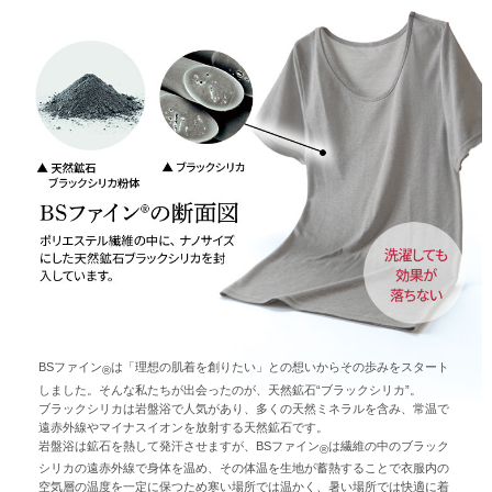
BSファイン
は「理想の肌着を創りたい」との想いからその歩みをスタート
®
しました。そんな私たちが出会ったのが、天然鉱石“ブラックシリカ”。
ブラックシリカは岩盤浴で人気があり、多くの天然ミネラルを含み、常温で
遠赤外線やマイナスイオンを放射する天然鉱石です。
岩盤浴は鉱石を熱して発汗させますが、BSファイン
は繊維の中のブラック
®
シリカの遠赤外線で身体を温め、その体温を生地が蓄熱することで衣服内の
空気層の温度を一定に保つため寒い場所では温かく、暑い場所では快適に着