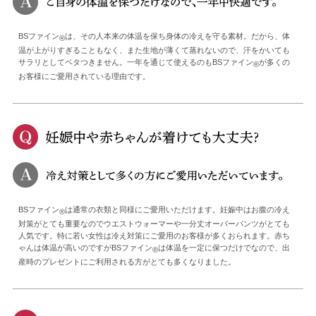
BSファイン
は、その人本来の体温を保ち身体の冷えを守る素材。だから、体
®
温が上がりすぎることもなく、また生地が薄くて蒸れないので、汗をかいても
サラリとしてベタつきません。一年を通じて使えるのもBSファイン
が多くの
®
お客様にご愛用されている理由です。
BSファイン
は通常の衣類と同様にご愛用いただけます。妊娠中はお腹の冷え
®
対策がとても重要なのでウエストウォーマーや一分丈オーバーパンツがとても
人気です。特に若い女性は冷え対策にご愛用のお客様が多くおられます。赤ち
ゃんは体温が高いのですがBSファイン
は体温を一定に保つだけでなので、出
®
産時のプレゼントにご利用される方がとても多くなりました。