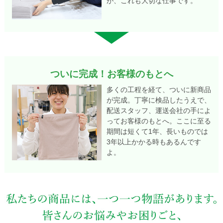
が、これも大切な仕事です。
新商品
上半身の冷え
ついに完成！お客様のもとへ
多くの工程を経て、ついに新商品
が完成。丁寧に検品したうえで、
配送スタッフ、運送会社の手によ
ってお客様のもとへ。ここに至る
新商品
上半身の冷え
期間は短くて1年、長いものでは
3年以上かかる時もあるんです
よ。