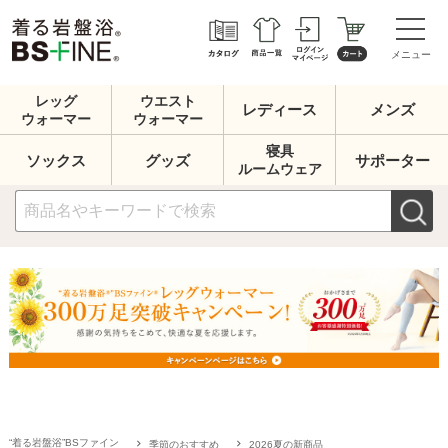
メニュー
レッグ
ウエスト
レディース
メンズ
ウォーマー
ウォーマー
寝具
ソックス
グッズ
サポーター
ルームウェア
“着る岩盤浴”BSファイン
季節のおすすめ
2026夏の新商品