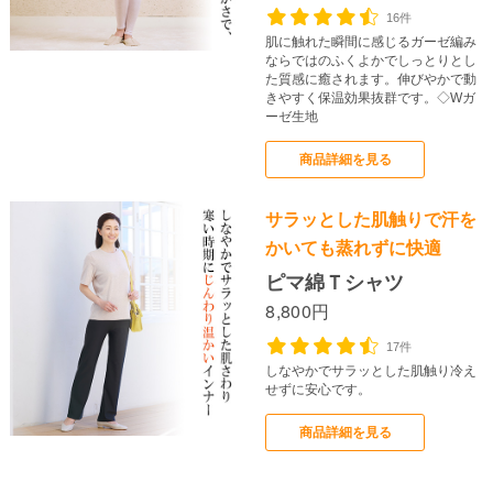
16件
肌に触れた瞬間に感じるガーゼ編み
ならではのふくよかでしっとりとし
た質感に癒されます。伸びやかで動
きやすく保温効果抜群です。◇Wガ
ーゼ生地
商品詳細を見る
サラッとした肌触りで汗を
かいても蒸れずに快適
ピマ綿Ｔシャツ
8,800円
17件
しなやかでサラッとした肌触り冷え
せずに安心です。
商品詳細を見る