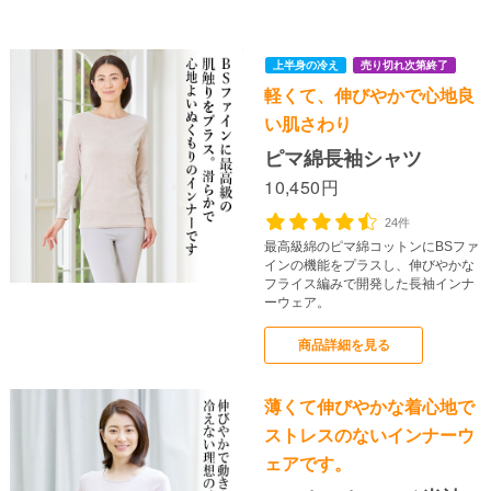
軽くて、伸びやかで心地良
い肌さわり
ピマ綿長袖シャツ
10,450円
24件
最高級綿のピマ綿コットンにBSファ
インの機能をプラスし、伸びやかな
フライス編みで開発した長袖インナ
ーウェア。
商品詳細を見る
薄くて伸びやかな着心地で
ストレスのないインナーウ
ェアです。