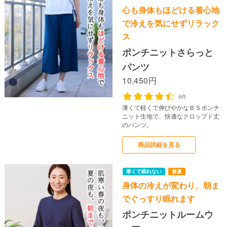
心も身体もほどける着心地
で冷えを気にせずリラック
ス
寒くて眠れない
春夏
ポンチニットさらっと
パンツ
10,450円
4件
薄くて軽くて伸びやかなＢＳポンチ
ニット生地で、快適なクロップド丈
のパンツ。
商品詳細を見る
上半身の冷え
春夏
身体の冷えが変わり、朝ま
でぐっすり眠れます
ポンチニットルームウ