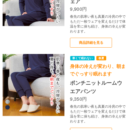
ェア
9,900円
春先の肌寒い夜も真夏の冷房の中で
もただ一枚ウェアを変えるだけで体
温を常に保ち続け、身体の冷えが変
わります。
商品詳細を見る
身体の冷えが変わり、朝ま
でぐっすり眠れます
ポンチニットルームウ
エアパンツ
9,350円
春先の肌寒い夜も真夏の冷房の中で
もただ一枚ウェアを変えるだけで体
温を常に保ち続け、身体の冷えが変
わります。