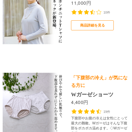
11,000円
10件
商品詳細を見る
足が冷える
下半身の冷え
売り切れ次第終了
「下腹部の冷え」が気にな
る方に
Wガーゼショーツ
4,400円
19件
下腹部やお腹の冷えは女性にとって
最大の難敵。Wガーゼはそんな下腹
部をポカポカ温めます。◇Wガーゼ