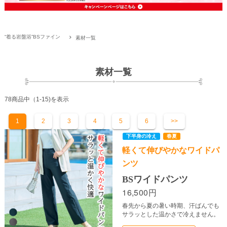
下半身の冷え
春夏
“着る岩盤浴”BSファイン
素材一覧
素材一覧
78商品中（1-15)を表示
1
2
3
4
5
6
>>
軽くて伸びやかなワイドパ
ンツ
BSワイドパンツ
16,500円
春先から夏の暑い時期、汗ばんでも
サラッとした温かさで冷えません。